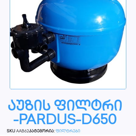
აუზის ფილტრი
-PARDUS-D650
SKU
AAB62
კატეგორია:
ფილტრები