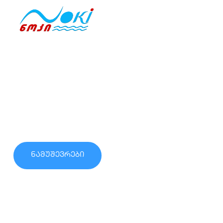
მთავარი
ჩვენ შესახებ
საცურაო აუზები, ტექნოლოგიები
შეიქმენით კომფორტი ნოკისთან ერთად!
ნამუშევრები