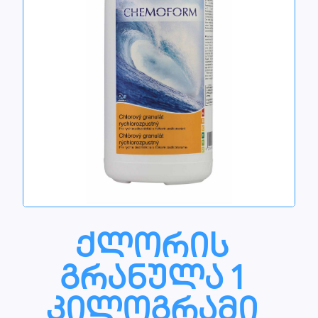
ქლორის
გრანულა 1
კილოგრამი