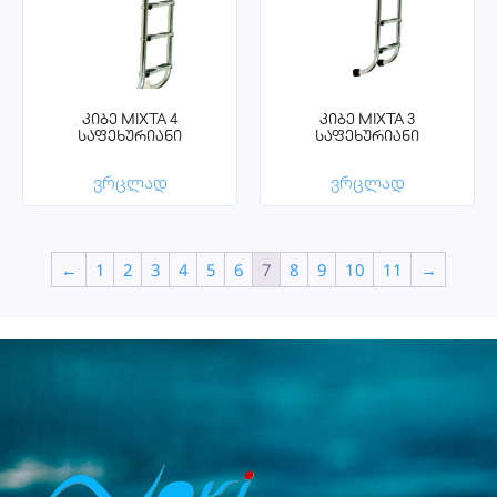
კიბე MIXTA 4
კიბე MIXTA 3
საფეხურიანი
საფეხურიანი
ვრცლად
ვრცლად
←
1
2
3
4
5
6
7
8
9
10
11
→