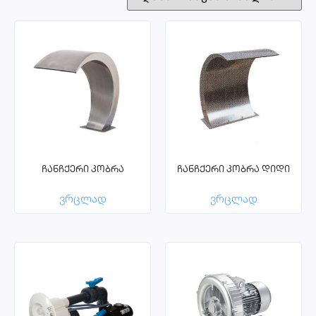
ჩანჩქერი კობრა
ჩანჩქერი კობრა დიდი
ვრცლად
ვრცლად